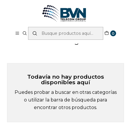
Sales: +1
877-865-6337
OVER
20 YEARS
POWERING BUSINESS COMMUNICATIONS!
Inicio
Catalog
0
Catalog
Todavía no hay productos
disponibles aquí
Puedes probar a buscar en otras categorías
o utilizar la barra de búsqueda para
encontrar otros productos.